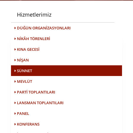
Hizmetlerimiz
DÜĞÜN ORGANIZASYONLARI
NIKÂH TÖRENLERI
KINA GECESI
NIŞAN
SÜNNET
MEVLÜT
PARTI TOPLANTILARI
LANSMAN TOPLANTILARI
PANEL
KONFERANS